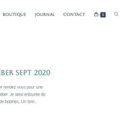
TOGGL
BOUTIQUE
JOURNAL
CONTACT
0
WEBSIT
SEARCH
ber sept 2020
er rendez vous pour une
éber. Je serai entourée de
 de bobines, Un brin…