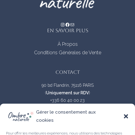
Instagram
Facebook
E-mail
EN SAVOIR PLUS
À Propos
Conditions Générales de Vente
CONTACT
90 bd Flandrin, 75116 PARIS
(
Uniquement sur RDV
)
+336 60 40 00 23
Gérer le consentement aux
NEWSLETTER
cookies
NOM
Pour offrir les meilleures expériences, nous utilisons des technologies