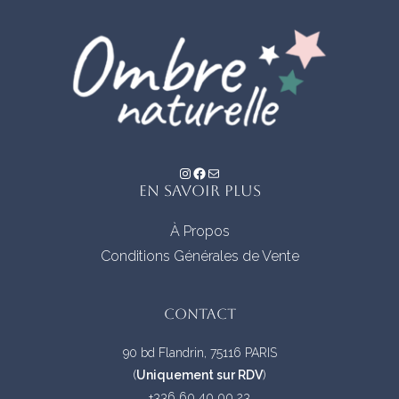
être
choisies
sur
la
page
du
produit
Instagram
Facebook
E-mail
EN SAVOIR PLUS
À Propos
Conditions Générales de Vente
CONTACT
90 bd Flandrin, 75116 PARIS
(
Uniquement sur RDV
)
+336 60 40 00 23