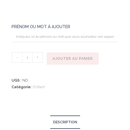
PRÉNOM OU MOT À AJOUTER
QUANTITÉ
-
+
AJOUTER AU PANIER
DE
POT
À
UGS :
ND
CRAYONS
Catégorie :
Enfant
PERSONNALISÉ
DESCRIPTION