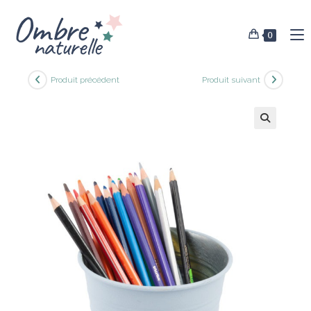
Skip
to
0
content
Produit précédent
Produit suivant